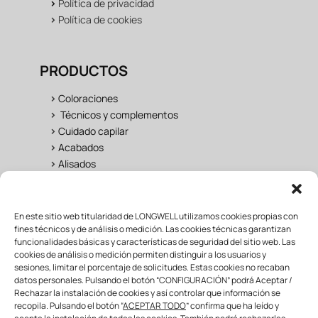
>
Política de privacidad
>
Política de cookies
PRODUCTOS
>
Coloraciones
>
Técnicos y complementos
>
Cuidado capilar
>
Acabados
>
Alisados
UNIVERSO LONGWELL
En este sitio web titularidad de LONGWELL utilizamos cookies propias con
fines técnicos y de análisis o medición. Las cookies técnicas garantizan
>
Salon
funcionalidades básicas y características de seguridad del sitio web. Las
cookies de análisis o medición permiten distinguir a los usuarios y
>
Fan Área
sesiones, limitar el porcentaje de solicitudes. Estas cookies no recaban
>
Formación
datos personales. Pulsando el botón “CONFIGURACIÓN” podrá Aceptar /
>
Mayorista & distribuidor
Rechazar la instalación de cookies y así controlar que información se
recopila. Pulsando el botón “
ACEPTAR TODO
” confirma que ha leído y