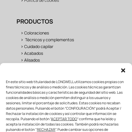
>
Política de cookies
PRODUCTOS
>
Coloraciones
>
Técnicos y complementos
>
Cuidado capilar
>
Acabados
>
Alisados
UNIVERSO LONGWELL
En este sitio web titularidad de LONGWELL utilizamos cookies propias con
fines técnicos y de análisis o medición. Las cookies técnicas garantizan
funcionalidades básicas y características de seguridad del sitio web. Las
>
Salon
cookies de análisis o medición permiten distinguir a los usuarios y
>
Fan Área
sesiones, limitar el porcentaje de solicitudes. Estas cookies no recaban
>
Formación
datos personales. Pulsando el botón “CONFIGURACIÓN” podrá Aceptar /
>
Mayorista & distribuidor
Rechazar la instalación de cookies y así controlar que información se
recopila. Pulsando el botón “
ACEPTAR TODO
” confirma que ha leído y
acepta la instalación de todas las cookies. También podrá rechazarlas
pulsando el botón "
RECHAZAR
". Puede cambiar sus opciones de