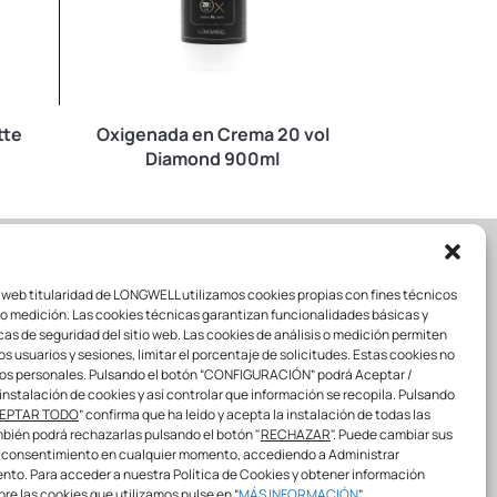
tte
Oxigenada en Crema 20 vol
ColorBall
Diamond 900ml
o web titularidad de LONGWELL utilizamos cookies propias con fines técnicos
LL
SÍGUENOS
s o medición. Las cookies técnicas garantizan funcionalidades básicas y
cas de seguridad del sitio web. Las cookies de análisis o medición permiten
los usuarios y sesiones, limitar el porcentaje de solicitudes. Estas cookies no
os personales. Pulsando el botón “CONFIGURACIÓN” podrá Aceptar /
instalación de cookies y así controlar que información se recopila. Pulsando
info@longwellprofessional.com
EPTAR TODO
” confirma que ha leído y acepta la instalación de todas las
bién podrá rechazarlas pulsando el botón "
RECHAZAR
". Puede cambiar sus
¡COMPARTE CON NOSOTROS!
 consentimiento en cualquier momento, accediendo a Administrar
#
longwell
#
longwellspain
to. Para acceder a nuestra Política de Cookies y obtener información
#
Youareourinspiration
#
Longwellprofe
re las cookies que utilizamos pulse en “
MÁS INFORMACIÓN
”