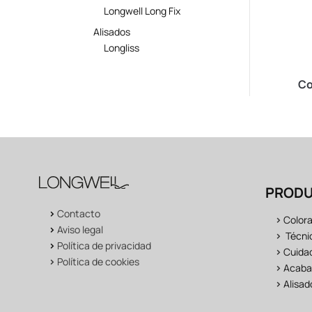
Longwell Long Fix
Alisados
Longliss
lar Silk 120ml
Alisado Tratante DiamondLiss
Co
500ml
PROD
>
Contacto
>
Color
>
Aviso legal
>
Técni
>
Política de privacidad
>
Cuidad
>
Política de cookies
>
Acaba
>
Alisad