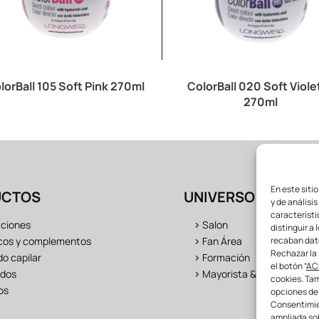
lorBall 105 Soft Pink 270ml
ColorBall 020 Soft Viole
270ml
En este siti
UCTOS
UNIVERSO LONGWE
y de análisi
característi
aciones
>
Salon
distinguir a 
recaban dat
cos y complementos
>
Fan Área
Rechazar la 
o capilar
>
Formación
el botón “
AC
dos
>
Mayorista & distribuidor
cookies. Tam
os
opciones de
Consentimien
ampliada sob