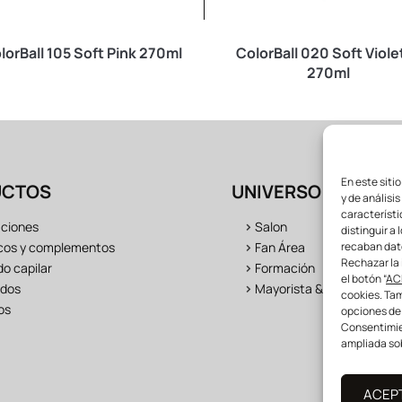
lorBall 105 Soft Pink 270ml
ColorBall 020 Soft Viole
270ml
En este siti
UCTOS
UNIVERSO LONGWE
y de análisi
característi
aciones
>
Salon
distinguir a 
recaban dat
cos y complementos
>
Fan Área
Rechazar la 
o capilar
>
Formación
el botón “
AC
dos
>
Mayorista & distribuidor
cookies. Tam
os
opciones de
Consentimien
ampliada sob
ACEP