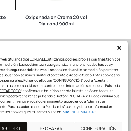
tte
Oxigenada en Crema 20 vol
ColorBall
Diamond 900ml
o web titularidad de LONGWELL utilizamos cookies propias con fines técnicos
LL
SÍGUENOS
s o medición. Las cookies técnicas garantizan funcionalidades básicas y
cas de seguridad del sitio web. Las cookies de análisis o medición permiten
los usuarios y sesiones, limitar el porcentaje de solicitudes. Estas cookies no
os personales. Pulsando el botón “CONFIGURACIÓN” podrá Aceptar /
instalación de cookies y así controlar que información se recopila. Pulsando
info@longwellprofessional.com
EPTAR TODO
” confirma que ha leído y acepta la instalación de todas las
bién podrá rechazarlas pulsando el botón "
RECHAZAR
". Puede cambiar sus
¡COMPARTE CON NOSOTROS!
 consentimiento en cualquier momento, accediendo a Administrar
#
longwell
#
longwellspain
to. Para acceder a nuestra Política de Cookies y obtener información
#
Youareourinspiration
#
Longwellprofe
re las cookies que utilizamos pulse en “
MÁS INFORMACIÓN
”
ssional
TAR TODO
RECHAZAR
CONFIGURACIÓN