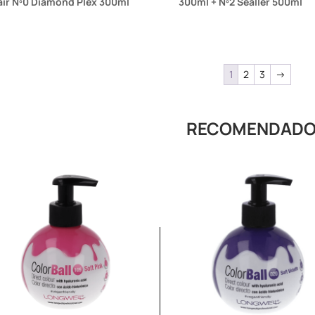
ir Nº0 Diamond Plex 300ml
300ml + Nº2 Sealler 500ml
1
2
3
→
RECOMENDAD