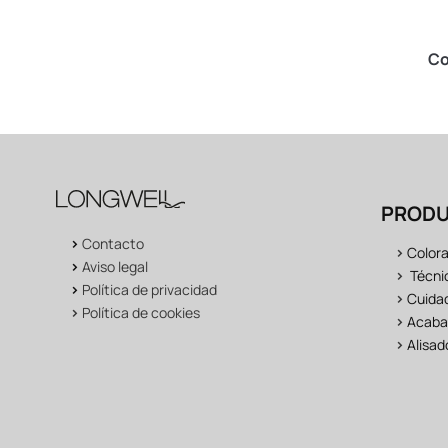
lar Silk 120ml
Alisado Tratante DiamondLiss
Co
500ml
PROD
>
Contacto
>
Color
>
Aviso legal
>
Técni
>
Política de privacidad
>
Cuidad
>
Política de cookies
>
Acaba
>
Alisad