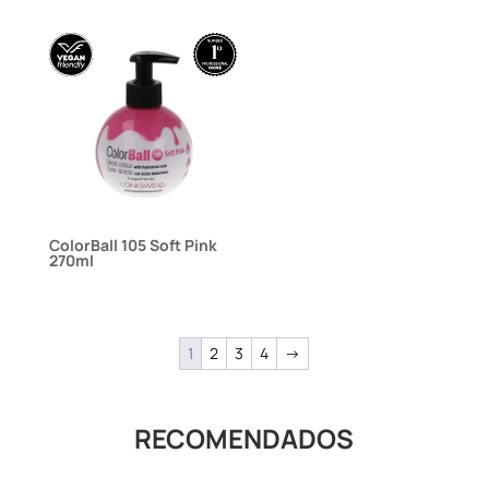
ColorBall 105 Soft Pink
270ml
1
2
3
4
→
RECOMENDADOS