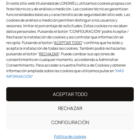
UNIVERSO LONGWELL
En este sitio web titularidad de LONGWELL utilizamos cookies propias con
fines técnicos y de análisis o medición. Las cookies técnicas garantizan
>
Salon
funcionalidades básicas y características de seguridad del sitio web. Las
cookies de análisis o medición permiten distinguir a los usuarios y
>
Fan Área
sesiones, limitar el porcentaje de solicitudes. Estas cookies no recaban
>
Formación
datos personales. Pulsando el botón “CONFIGURACIÓN” podrá Aceptar /
>
Mayorista & distribuidor
Rechazar la instalación de cookies y así controlar que información se
recopila. Pulsando el botón “
ACEPTAR TODO
” confirma que ha leído y
acepta la instalación de todas las cookies. También podrá rechazarlas
pulsando el botón "
RECHAZAR
". Puede cambiar sus opciones de
SÍGUENOS
consentimiento en cualquier momento, accediendo a Administrar
Consentimiento. Para acceder a nuestra Política de Cookies y obtener
información ampliada sobre las cookies que utilizamos pulse en “
MÁS
INFORMACIÓN
”
info@longwellprofessional.com
ACEPTAR TODO
¡COMPARTE CON NOSOTROS!
#
longwell
#
longwellspain
RECHAZAR
#
Youareourinspiration
#
Longwellprofessional
CONFIGURACIÓN
Política de cookies
Web por
FreshCommerce