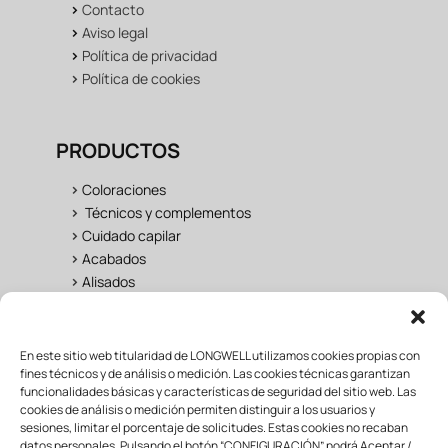
>
Contacto
>
Aviso legal
>
Política de privacidad
>
Política de cookies
PRODUCTOS
>
Coloraciones
>
Técnicos y complementos
>
Cuidado capilar
>
Acabados
>
Alisados
UNIVERSO LONGWELL
En este sitio web titularidad de LONGWELL utilizamos cookies propias con
fines técnicos y de análisis o medición. Las cookies técnicas garantizan
funcionalidades básicas y características de seguridad del sitio web. Las
>
Salon
cookies de análisis o medición permiten distinguir a los usuarios y
>
Fan Área
sesiones, limitar el porcentaje de solicitudes. Estas cookies no recaban
>
Formación
datos personales. Pulsando el botón “CONFIGURACIÓN” podrá Aceptar /