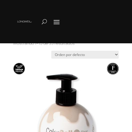
Inicio
/ Colorball
Colorball
Mostrando 1–15 de 33 resultados