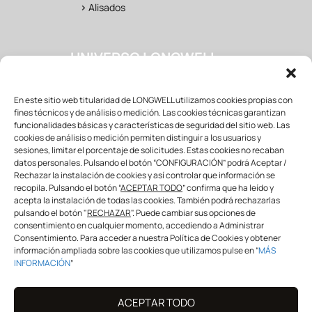
>
Alisados
UNIVERSO LONGWELL
>
Salon
En este sitio web titularidad de LONGWELL utilizamos cookies propias con
>
Fan Área
fines técnicos y de análisis o medición. Las cookies técnicas garantizan
>
Formación
funcionalidades básicas y características de seguridad del sitio web. Las
>
Mayorista & distribuidor
cookies de análisis o medición permiten distinguir a los usuarios y
sesiones, limitar el porcentaje de solicitudes. Estas cookies no recaban
datos personales. Pulsando el botón “CONFIGURACIÓN” podrá Aceptar /
Rechazar la instalación de cookies y así controlar que información se
SÍGUENOS
recopila. Pulsando el botón “
ACEPTAR TODO
” confirma que ha leído y
acepta la instalación de todas las cookies. También podrá rechazarlas
pulsando el botón "
RECHAZAR
". Puede cambiar sus opciones de
consentimiento en cualquier momento, accediendo a Administrar
info@longwellprofessional.com
Consentimiento. Para acceder a nuestra Política de Cookies y obtener
información ampliada sobre las cookies que utilizamos pulse en “
MÁS
¡COMPARTE CON NOSOTROS!
INFORMACIÓN
”
#
longwell
#
longwellspain
#
Youareourinspiration
#
Longwellprof
ACEPTAR TODO
essional