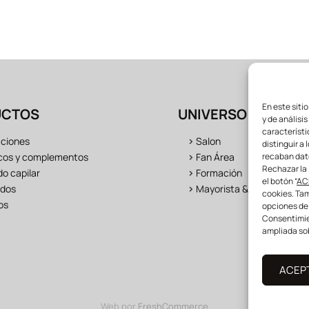
En este siti
UCTOS
UNIVERSO LONGWE
y de análisi
característi
aciones
>
Salon
distinguir a 
cos y complementos
>
Fan Área
recaban dat
Rechazar la 
o capilar
>
Formación
el botón “
AC
dos
>
Mayorista & distribuidor
cookies. Tam
os
opciones de
Consentimien
ampliada sob
ACEP
Web por
FreshCommerce