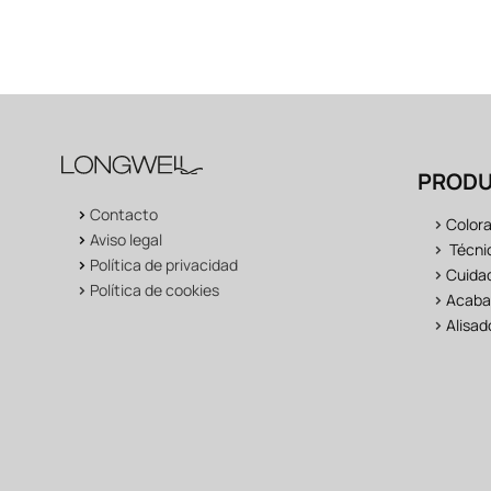
PROD
>
Contacto
>
Color
>
Aviso legal
>
Técni
>
Política de privacidad
>
Cuidad
>
Política de cookies
>
Acaba
>
Alisad