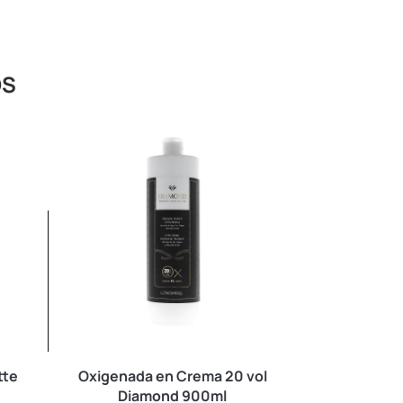
OS
tte
Oxigenada en Crema 20 vol
ColorBall
Diamond 900ml