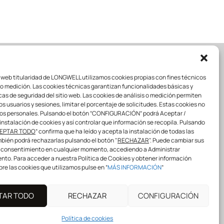
o web titularidad de LONGWELL utilizamos cookies propias con fines técnicos
LL
SÍGUENOS
s o medición. Las cookies técnicas garantizan funcionalidades básicas y
cas de seguridad del sitio web. Las cookies de análisis o medición permiten
los usuarios y sesiones, limitar el porcentaje de solicitudes. Estas cookies no
os personales. Pulsando el botón “CONFIGURACIÓN” podrá Aceptar /
instalación de cookies y así controlar que información se recopila. Pulsando
info@longwellprofessional.com
EPTAR TODO
” confirma que ha leído y acepta la instalación de todas las
bién podrá rechazarlas pulsando el botón "
RECHAZAR
". Puede cambiar sus
¡COMPARTE CON NOSOTROS!
 consentimiento en cualquier momento, accediendo a Administrar
#
longwell
#
longwellspain
to. Para acceder a nuestra Política de Cookies y obtener información
#
Youareourinspiration
#
Longwellprofe
re las cookies que utilizamos pulse en “
MÁS INFORMACIÓN
”
ssional
TAR TODO
RECHAZAR
CONFIGURACIÓN
Política de cookies