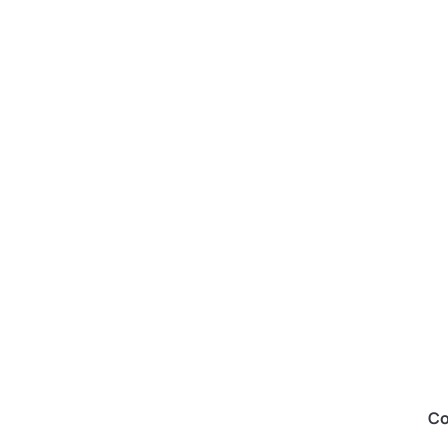
lar Silk 120ml
Alisado Tratante DiamondLiss
Co
500ml