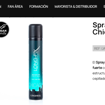
N
FAN ÁREA
FORMACIÓN
MAYORISTA & DISTRIBUIDOR
o
/
Long Fix
/ Spray de fijación Chicago 500ml
Spr
Chi
REF:
L
El
Spray
fuerte
co
estructu
cepillad