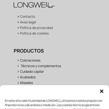
>
Contacto
>
Aviso legal
>
Política de privacidad
>
Política de cookies
PRODUCTOS
>
Coloraciones
>
Técnicos y complementos
>
Cuidado capilar
>
Acabados
>
Alisados
UNIVERSO LONGWELL
En este sitio web titularidad de LONGWELL utilizamos cookies propias con
fines técnicos y de análisis o medición. Las cookies técnicas garantizan