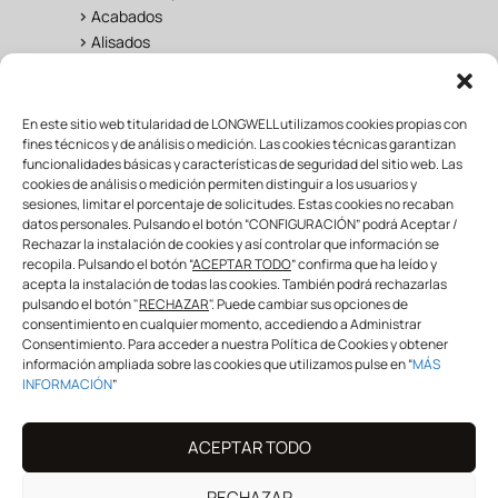
>
Acabados
>
Alisados
UNIVERSO LONGWELL
En este sitio web titularidad de LONGWELL utilizamos cookies propias con
fines técnicos y de análisis o medición. Las cookies técnicas garantizan
>
Salon
funcionalidades básicas y características de seguridad del sitio web. Las
cookies de análisis o medición permiten distinguir a los usuarios y
>
Fan Área
sesiones, limitar el porcentaje de solicitudes. Estas cookies no recaban
>
Formación
datos personales. Pulsando el botón “CONFIGURACIÓN” podrá Aceptar /
>
Mayorista & distribuidor
Rechazar la instalación de cookies y así controlar que información se
recopila. Pulsando el botón “
ACEPTAR TODO
” confirma que ha leído y
acepta la instalación de todas las cookies. También podrá rechazarlas
pulsando el botón "
RECHAZAR
". Puede cambiar sus opciones de
SÍGUENOS
consentimiento en cualquier momento, accediendo a Administrar
Consentimiento. Para acceder a nuestra Política de Cookies y obtener
información ampliada sobre las cookies que utilizamos pulse en “
MÁS
INFORMACIÓN
”
info@longwellprofessional.com
ACEPTAR TODO
¡COMPARTE CON NOSOTROS!
#
longwell
#
longwellspain
RECHAZAR