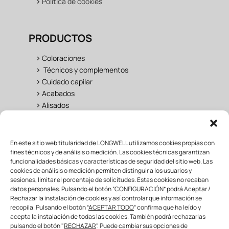
>
Política de cookies
PRODUCTOS
>
Coloraciones
>
Técnicos y complementos
>
Cuidado capilar
>
Acabados
>
Alisados
UNIVERSO LONGWELL
En este sitio web titularidad de LONGWELL utilizamos cookies propias con
fines técnicos y de análisis o medición. Las cookies técnicas garantizan
funcionalidades básicas y características de seguridad del sitio web. Las
>
Salon
cookies de análisis o medición permiten distinguir a los usuarios y
>
Fan Área
sesiones, limitar el porcentaje de solicitudes. Estas cookies no recaban
>
Formación
datos personales. Pulsando el botón “CONFIGURACIÓN” podrá Aceptar /
>
Mayorista & distribuidor
Rechazar la instalación de cookies y así controlar que información se
recopila. Pulsando el botón “
ACEPTAR TODO
” confirma que ha leído y
acepta la instalación de todas las cookies. También podrá rechazarlas
pulsando el botón "
RECHAZAR
". Puede cambiar sus opciones de