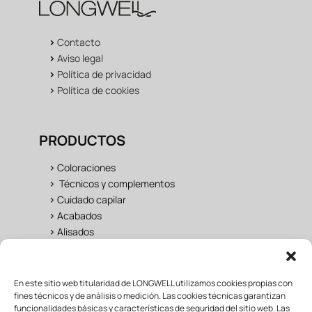
>
Contacto
>
Aviso legal
>
Política de privacidad
>
Política de cookies
PRODUCTOS
>
Coloraciones
>
Técnicos y complementos
>
Cuidado capilar
>
Acabados
>
Alisados
UNIVERSO LONGWELL
En este sitio web titularidad de LONGWELL utilizamos cookies propias con
fines técnicos y de análisis o medición. Las cookies técnicas garantizan
>
Salon
funcionalidades básicas y características de seguridad del sitio web. Las