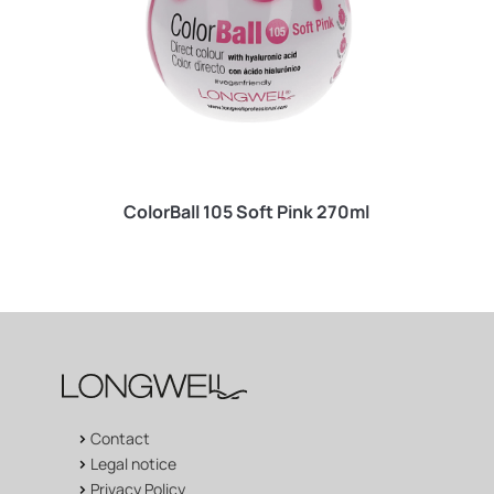
ColorBall 105 Soft Pink 270ml
>
Contact
>
Legal notice
>
Privacy Policy