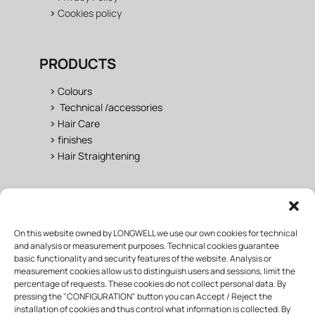
>
Cookies policy
PRODUCTS
>
Colours
>
Technical /accessories
>
Hair Care
>
finishes
>
Hair Straightening
LONGWELL UNIVERSE
On this website owned by LONGWELL we use our own cookies for technical
>
Salon
and analysis or measurement purposes. Technical cookies guarantee
>
Fan Area
basic functionality and security features of the website. Analysis or
>
Training
measurement cookies allow us to distinguish users and sessions, limit the
>
Wholesaler & distributor
percentage of requests. These cookies do not collect personal data. By
pressing the "CONFIGURATION" button you can Accept / Reject the
installation of cookies and thus control what information is collected. By