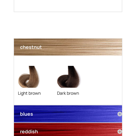
chestnut
Light brown
Dark brown
blues
reddish