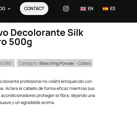
OG
CONTACT
EN
ES
ro 500g
vo Decolorante Silk
ro 500g
W0380
Category:
Bleaching Powder - Colors
colorante profesional no volátil enriquecido con
a. Aclara el cabello de forma eficaz mientras sus
 acondicionadores protegen la fibra, dejando una
 suave y un agradable aroma.