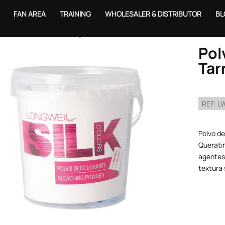
FAN AREA
TRAINING
WHOLESALER & DISTRIBUTOR
BL
e
/
Hair Colors
/
Bleaching Powder - Colors
/ Polvo Decolorante Silk Tar
Pol
Tar
REF:
L
Polvo de
Queratin
agentes
textura