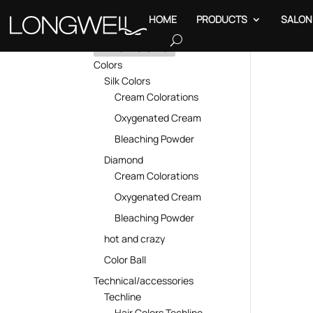
HOME
PRODUCTS
SALON
PRODUCTS
Hom
Colors
Silk Colors
Cream Colorations
Oxygenated Cream
Bleaching Powder
Diamond
Cream Colorations
Oxygenated Cream
Bleaching Powder
hot and crazy
Color Ball
Technical/accessories
Techline
Hair Colors Techline