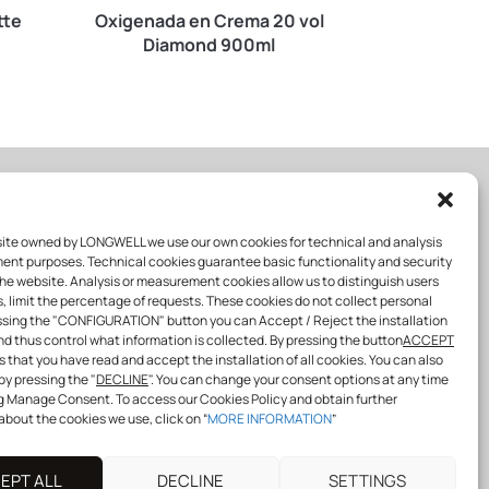
tte
Oxigenada en Crema 20 vol
ColorBall
Diamond 900ml
SE
FOLLOW US
site owned by LONGWELL we use our own cookies for technical and analysis
ent purposes. Technical cookies guarantee basic functionality and security
the website. Analysis or measurement cookies allow us to distinguish users
, limit the percentage of requests. These cookies do not collect personal
ssing the "CONFIGURATION" button you can Accept / Reject the installation
info@longwellprofessional.com
nd thus control what information is collected. By pressing the button
ACCEPT
s that you have read and accept the installation of all cookies. You can also
SHARE WITH US!
by pressing the "
DECLINE
". You can change your consent options at any time
#
longwell
#
longwellspain
g Manage Consent. To access our Cookies Policy and obtain further
#
Youareourinspiration
#
longwellprofes
about the cookies we use, click on “
MORE INFORMATION
”
sional
EPT ALL
DECLINE
SETTINGS