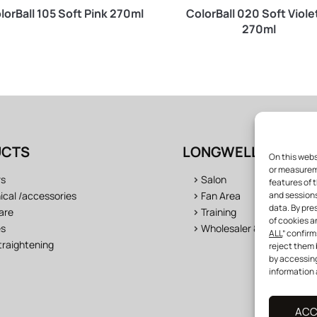
lorBall 105 Soft Pink 270ml
ColorBall 020 Soft Viole
270ml
UCTS
LONGWELL UNIVER
On this web
or measurem
rs
>
Salon
features of 
ical /accessories
>
Fan Area
and sessions
data. By pre
are
>
Training
of cookies a
es
>
Wholesaler & distributor
ALL
” confirm
traightening
reject them 
by accessin
information 
ACC