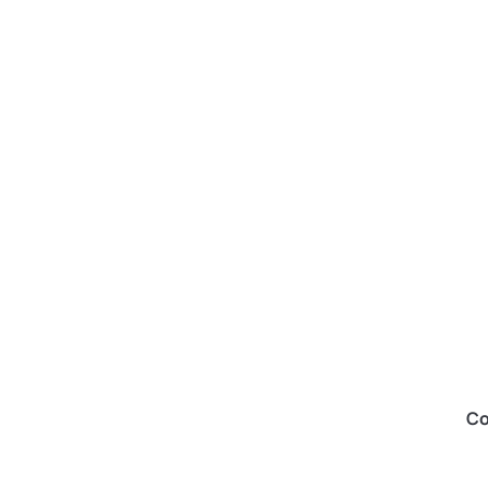
lar Silk 120ml
Alisado Tratante DiamondLiss
Co
500ml