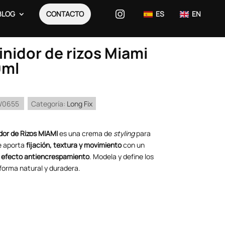
BLOG
CONTACTO
ES
EN
inidor de rizos Miami
0ml
W0655
Categoría:
Long Fix
idor de Rizos MIAMI
es una crema de
styling
para
e aporta
fijación, textura y movimiento
con un
e
efecto antiencrespamiento
. Modela y define los
 forma natural y duradera.