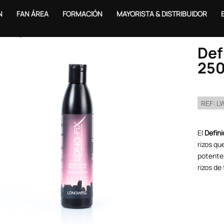
N
FAN ÁREA
FORMACIÓN
MAYORISTA & DISTRIBUIDOR
o
/
Long Fix
/ Definidor de rizos Miami 250ml
Def
25
REF:
L
El
Defin
rizos qu
potent
rizos de