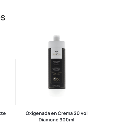
OS
tte
Oxigenada en Crema 20 vol
ColorBall
Diamond 900ml