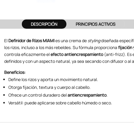
DESCRIPCIÓN
PRINCIPIOS ACTIVOS
El
Definidor de Rizos MIAMI
es una crema de
styling
diseñada especí
los rizos, incluso a los más rebeldes. Su fórmula proporciona
fijación
controla eficazmente el
efecto antiencrespamiento
(anti-frizz). Es 
definidos y con un aspecto natural, ya sea secando con difusor o al ai
Beneficios:
Define los rizos y aporta un movimiento natural.
Otorga fijación, textura y cuerpo al cabello.
Ofrece un control duradero del
antiencrespamiento
.
Versátil: puede aplicarse sobre cabello húmedo o seco.