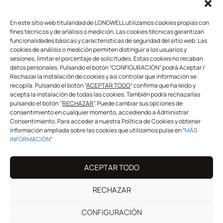
UNIVERSO LONGWELL
En este sitio web titularidad de LONGWELL utilizamos cookies propias con
fines técnicos y de análisis o medición. Las cookies técnicas garantizan
>
Salon
funcionalidades básicas y características de seguridad del sitio web. Las
cookies de análisis o medición permiten distinguir a los usuarios y
>
Fan Área
sesiones, limitar el porcentaje de solicitudes. Estas cookies no recaban
>
Formación
datos personales. Pulsando el botón “CONFIGURACIÓN” podrá Aceptar /
>
Mayorista & distribuidor
Rechazar la instalación de cookies y así controlar que información se
recopila. Pulsando el botón “
ACEPTAR TODO
” confirma que ha leído y
acepta la instalación de todas las cookies. También podrá rechazarlas
pulsando el botón "
RECHAZAR
". Puede cambiar sus opciones de
SÍGUENOS
consentimiento en cualquier momento, accediendo a Administrar
Consentimiento. Para acceder a nuestra Política de Cookies y obtener
información ampliada sobre las cookies que utilizamos pulse en “
MÁS
INFORMACIÓN
”
info@longwellprofessional.com
ACEPTAR TODO
¡COMPARTE CON NOSOTROS!
#
longwell
#
longwellspain
RECHAZAR
#
Youareourinspiration
#
Longwellprofessional
CONFIGURACIÓN