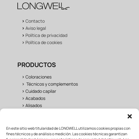
>
Contacto
>
Aviso legal
>
Política de privacidad
>
Política de cookies
PRODUCTOS
>
Coloraciones
>
Técnicos y complementos
>
Cuidado capilar
>
Acabados
>
Alisados
UNIVERSO LONGWELL
En este sitio web titularidad de LONGWELL utilizamos cookies propias con
fines técnicos y de análisis o medición. Las cookies técnicas garantizan